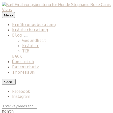
Menu
Ernährungsberatung
Kräuterberatung
Blog
expand
Gesundheit
child
Kräuter
menu
TCM
BACK
Über mich
Datenschutz
Impressum
Social
Facebook
Instagram
Search
Search
for:
Month