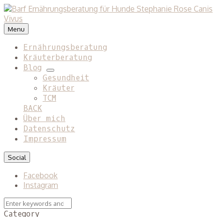
Menu
Ernährungsberatung
Kräuterberatung
Blog
expand
Gesundheit
child
Kräuter
menu
TCM
BACK
Über mich
Datenschutz
Impressum
Social
Facebook
Instagram
Search
Search
for:
Category