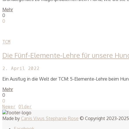
Mehr
0
0
TCM
Die Fünf-Elemente-Lehre für unsere Hun
2. April 2022
Ein Ausflug in die Welt der TCM: 5-Elemente-Lehre beim Hun
Mehr
0
0
Posts
Newer
Older
navigation
Made by
Canis Vivus Stephanie Rose
© Copyright 2023-2025. 
Facebook