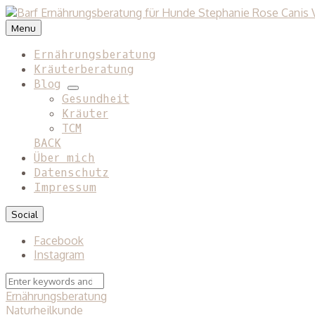
Menu
Ernährungsberatung
Kräuterberatung
Blog
expand
Gesundheit
child
Kräuter
menu
TCM
BACK
Über mich
Datenschutz
Impressum
Social
Facebook
Instagram
Search
Search
for:
Ernährungsberatung
Naturheilkunde